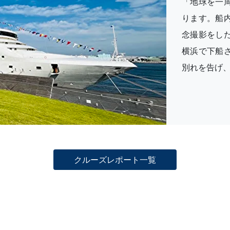
「地球を一
ります。船
念撮影をし
横浜で下船
別れを告げ
クルーズレポート一覧