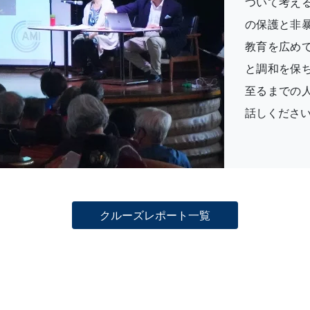
ついて考え
の保護と非
教育を広め
と調和を保
至るまでの
話しくださ
クルーズレポート一覧