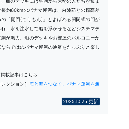
と、船のデッキには早朝から大勢の人たちが集ま
全長約80kmのパナマ運河は、内陸部との標高差
めの「閘門(こうもん)」とよばれる開閉式の門が
られ、水を注水して船を浮かせるなどシステマテ
航劇が魅力。船のデッキやお部屋のバルコニーか
ズならではのパナマ運河の通航をたっぷりと楽し
の掲載記事はこちら
コレクション］
海と海をつなぐ、パナマ運河を渡
2025.10.25 更新