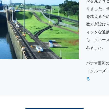
ンを見よう
りました。
を越えるた
数カ所設け
ィックな通
ら、クルー
みました。
パナマ運河
［クルーズ
る