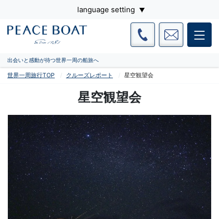
language setting
出会いと感動が待つ世界一周の船旅へ
世界一周旅行TOP
クルーズレポート
星空観望会
星空観望会