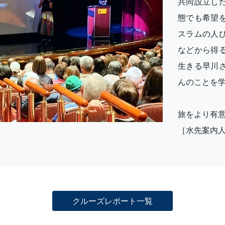
共同設立し
態でも希望
スラムの人
などから得
生きる早川
んのことを
旅をより有
［水先案内
クルーズレポート一覧