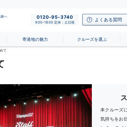
船旅へ
0120-95-3740
よくある質問
9:00-18:00 定休：土日祝
寄港地の魅力
クルーズを選ぶ
めて
て
本クルーズ
気持ちをお