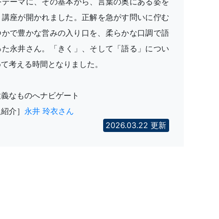
をテーマに、その基本から、言葉の奥にある姿を
く講座が開かれました。正解を急がす問いに佇む
静かで豊かな営みの入り口を、柔らかな口調で語
った永井さん。「きく」、そして「語る」につい
めて考える時間となりました。
意義なものへナビゲート
人紹介］
永井 玲衣さん
2026.03.22 更新