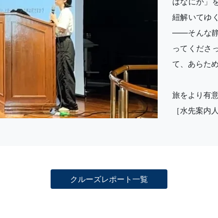
はなにか」
紐解いてゆ
――そんな
ってくださ
て、あらた
旅をより有
［水先案内
クルーズレポート一覧