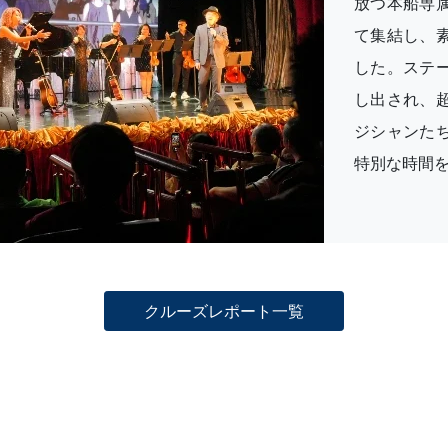
放つ本船専
て集結し、
した。ステ
し出され、
ジシャンた
特別な時間
クルーズレポート一覧