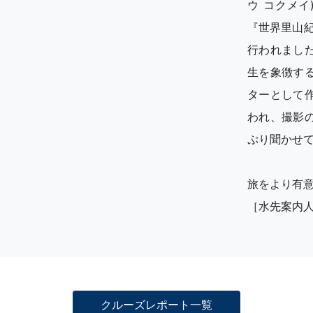
ウ コクメイ
『世界里山
行われまし
生を象徴す
ターとして
われ、撮影
ぷり聞かせ
旅をより有
［水先案内
クルーズレポート一覧