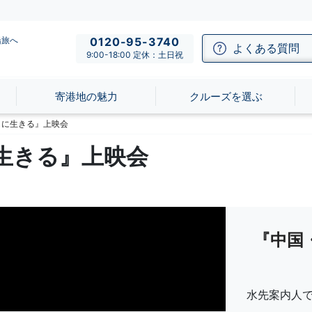
船旅へ
0120-95-3740
よくある質問
9:00-18:00 定休：土日祝
寄港地の魅力
クルーズを選ぶ
もに生きる』上映会
生きる』上映会
『中国
水先案内人