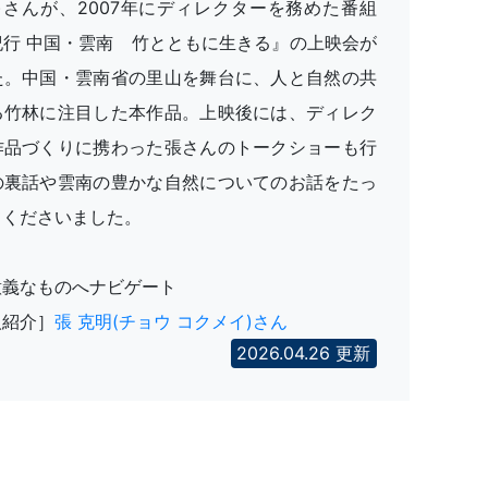
)さんが、2007年にディレクターを務めた番組
紀行 中国・雲南 竹とともに生きる』の上映会が
た。中国・雲南省の里山を舞台に、人と自然の共
る竹林に注目した本作品。上映後には、ディレク
作品づくりに携わった張さんのトークショーも行
の裏話や雲南の豊かな自然についてのお話をたっ
てくださいました。
意義なものへナビゲート
人紹介］
張 克明(チョウ コクメイ)さん
2026.04.26 更新