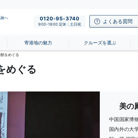
船旅へ
0120-95-3740
よくある質問
9:00-18:00 定休：土日祝
寄港地の魅力
クルーズを選ぶ
術館をめぐる
をめぐる
美の
中国国家博
国内外の大