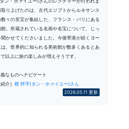
(タン・ホァイユー)さんのレクチャーが行われま
日取り上げたのは、古代エジプトからルネサンス
の数々の至宝が集結した、フランス・パリにある
術館。所蔵されている名画や名宝について、じっ
を聞かせてくださいました。今後寄港が続くヨー
には、世界的に知られる美術館が数多くあるとあ
まで以上に旅の楽しみが増えそうです。
意義なものへナビゲート
人紹介］
檀 怀宇(タン・ホァイユー)さん
2026.05.11 更新