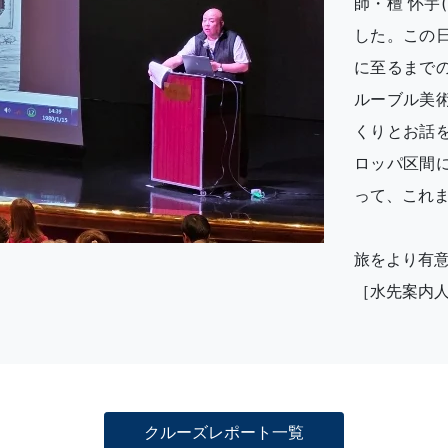
師・檀 怀宇
した。この
に至るまで
ルーブル美
くりとお話
ロッパ区間
って、これ
旅をより有
［水先案内
クルーズレポート一覧