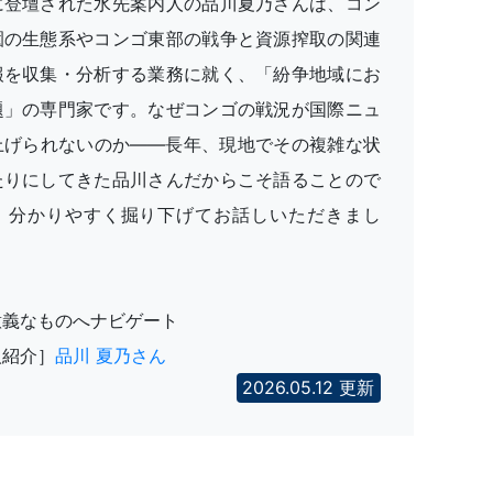
に登壇された水先案内人の品川夏乃さんは、コン
園の生態系やコンゴ東部の戦争と資源搾取の関連
報を収集・分析する業務に就く、「紛争地域にお
題」の専門家です。なぜコンゴの戦況が国際ニュ
上げられないのか――長年、現地でその複雑な状
たりにしてきた品川さんだからこそ語ることので
、分かりやすく掘り下げてお話しいただきまし
意義なものへナビゲート
人紹介］
品川 夏乃さん
2026.05.12 更新