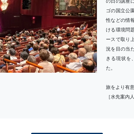
の日の講座
ゴの国立公
性などの情
ける環境問
ースで取り
況を目の当
きる現状を
た。
旅をより有
［水先案内