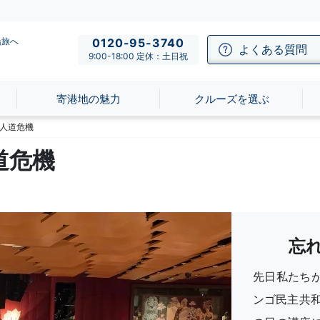
船旅へ
0120-95-3740
よくある質問
9:00-18:00 定休：土日祝
寄港地の魅力
クルーズを選ぶ
人道危機
道危機
忘
先日私たち
ンゴ民主共