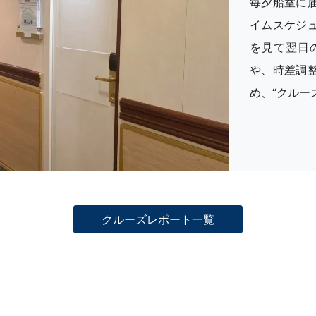
毎夕船室に
イムスケジ
を見て翌日
や、時差調
め、“クルー
クルーズレポート一覧