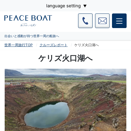
language setting
出会いと感動が待つ世界一周の船旅へ
世界一周旅行TOP
クルーズレポート
ケリズ火口湖へ
ケリズ火口湖へ