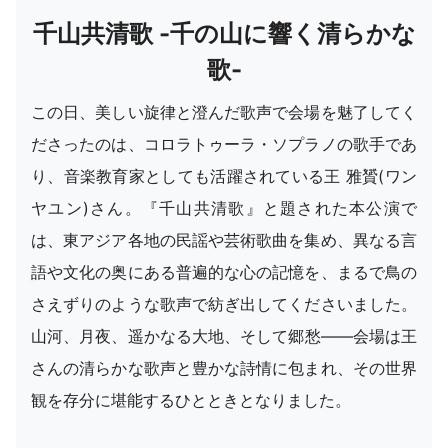
千山共清歌 -千の山に響く清らかな
歌-
この日、美しい旋律と澄んだ歌声で会場を魅了してく
ださったのは、コロラトゥーラ・ソプラノの歌手であ
り、音楽教育家としても活躍されている王 雅贇(ワン
ヤユン)さん。『千山共清歌』と題された本公演で
は、東アジア各地の民謡や芸術歌曲を集め、異なる言
語や文化の奥にある普遍的な心の記憶を、まるで鳥の
さえずりのような歌声で紡ぎ出してくださいました。
山河、月夜、遥かなる大地、そして郷愁――会場は王
さんの清らかな歌声と豊かな詩情に包まれ、その世界
観を存分に堪能するひとときとなりました。