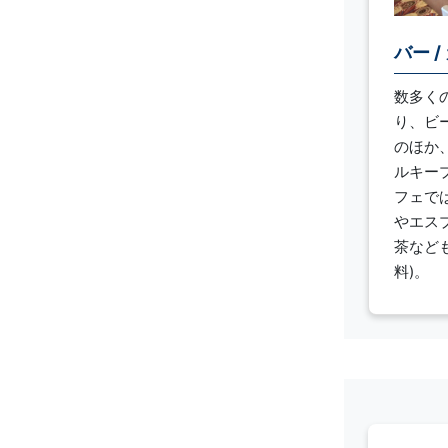
バー /
数多く
り、ビ
のほか
ルキープ
フェで
やエス
茶など
料)。