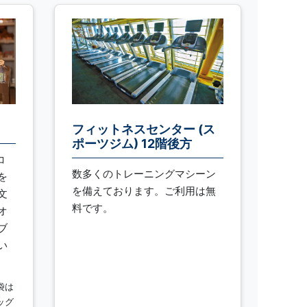
フィットネスセンター (ス
ポーツジム) 12階後方
コ
数多くのトレーニングマシーン
を
を備えております。ご利用は無
文
料です。
オ
ブ
い
袋は
ッグ