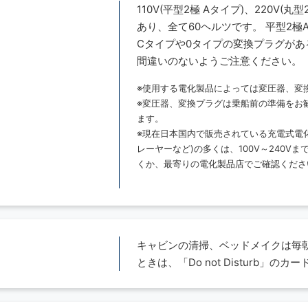
110V(平型2極 Aタイプ)、220V(
あり、全て60ヘルツです。 平型2
Cタイプや0タイプの変換プラグが
間違いのないようご注意ください。
※使用する電化製品によっては変圧器、変
※変圧器、変換プラグは乗船前の準備をお
ます。
※現在日本国内で販売されている充電式電
レーヤーなど)の多くは、100V～240
くか、最寄りの電化製品店でご確認くださ
キャビンの清掃、ベッドメイクは毎朝
ときは、「Do not Disturb」