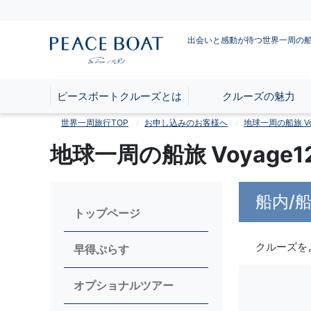
出会いと感動が待つ世界一周の
ピースボートクルーズとは
クルーズの魅力
世界一周旅行TOP
お申し込みのお客様へ
地球一周の船旅 Voy
地球一周の船旅 Voyag
船内/
トップページ
クルーズを
早得ぷらす
オプショナルツアー