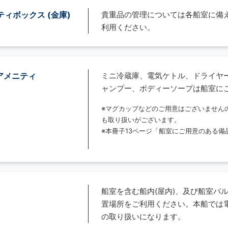
ティボックス (金庫)
貴重品の管理については各船室に備え
利用ください。
 アメニティ
ミニ冷蔵庫、電気ケトル、ドライヤ
ャンプー、ボディーソープは船室に
※マグカップなどのご用意はございません
も取り扱いがございます。
※本冊子13ページ「船室にご用意のある
船室を含む船内(屋内)、及び船室バ
置場所をご利用ください。本船では
の取り扱いになります。