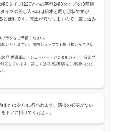
丸型2極Cタイプ)220V(ハの字型2極0タイプ)の3種類
極Aタイプの差し込み口は日本と同じ形状ですが、
あると便利です。電圧が異なりますので、差し込み
換プラグをご準備ください。
勧めいたしますが、船内ショップでも取り扱いがござい
化製品(携帯電話・シェーバー・デジタルカメラ・音楽プ
Vまで対応しています。詳しくは取扱説明書をご確認いただ
い。
(または夕方)に行われます。清掃の必要がない
のカードをドアに掛けてください。