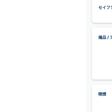
セイフ
備品 /
喫煙