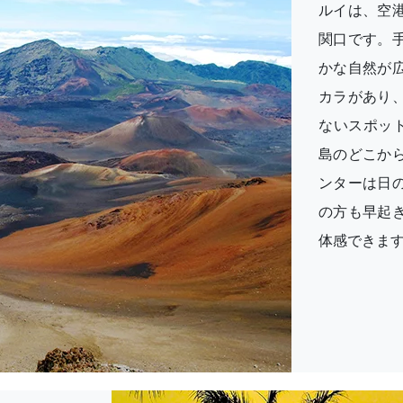
ルイは、空
関口です。
かな自然が
カラがあり
ないスポット
島のどこか
ンターは日
の方も早起
体感できま