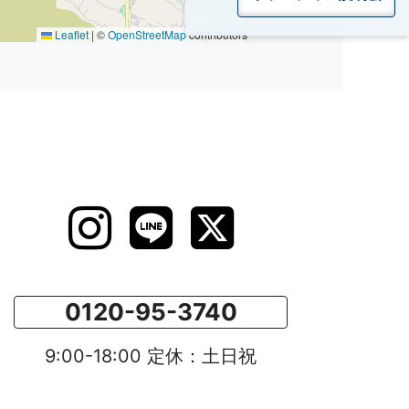
Leaflet
|
©
OpenStreetMap
contributors
0120-95-3740
9:00-18:00 定休：土日祝