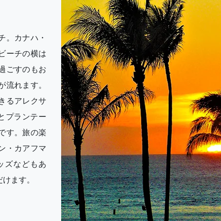
チ。カナハ・
ビーチの横は
過ごすのもお
が流れます。
きるアレクサ
とプランテー
です。旅の楽
ン・カアフマ
ッズなどもあ
だけます。