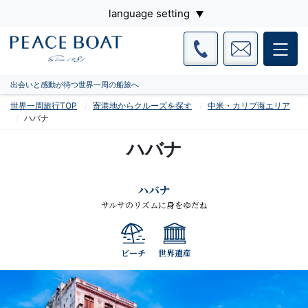
language setting
出会いと感動が待つ世界一周の船旅へ
世界一周旅行TOP
寄港地からクルーズを探す
中米・カリブ海エリア
ハバナ
ハバナ
ハバナ
サルサのリズムに身をゆだね
ビーチ
世界遺産