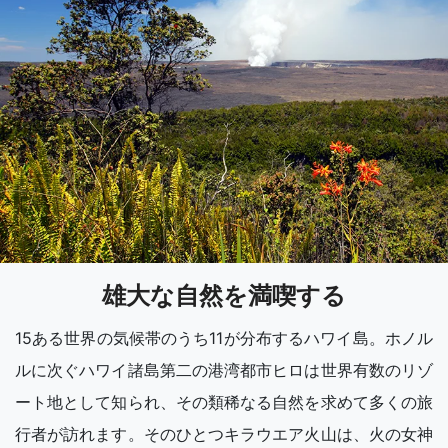
雄大な自然を満喫する
15ある世界の気候帯のうち11が分布するハワイ島。ホノル
ルに次ぐハワイ諸島第二の港湾都市ヒロは世界有数のリゾ
ート地として知られ、その類稀なる自然を求めて多くの旅
行者が訪れます。そのひとつキラウエア火山は、火の女神