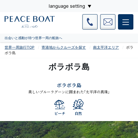
language setting
出会いと感動が待つ世界一周の船旅へ
世界一周旅行TOP
寄港地からクルーズを探す
南太平洋エリア
ボラ
ボラ島
ボラボラ島
ボラボラ島
美しいブルーラグーンに囲まれた｢太平洋の真珠｣
ビーチ
自然