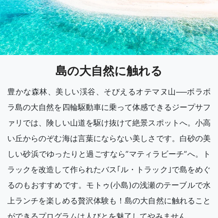
島の大自然に触れる
豊かな森林、美しい渓谷、そびえるオテマヌ山──ボラボ
ラ島の大自然を四輪駆動車に乗って体感できるジープサフ
ァリでは、険しい山道を駆け抜けて絶景スポットへ。小高
い丘からのぞむ海は言葉にならない美しさです。白砂の美
しい砂浜でゆったりと過ごすなら”マティラビーチ”へ。ト
ラックを改造して作られたバス｢ル・トラック｣で島をめぐ
るのもおすすめです。モトゥ(小島)の浅瀬のテーブルで水
上ランチを楽しめる贅沢体験も！島の大自然に触れること
ができるプログラムは人びとを魅了してやみません。