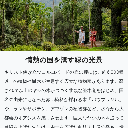
情熱の国を潤す緑の光景
キリスト像が立つコルコバードの丘の麓には、約6,000種
以上の植物や樹木が生息する広大な植物園があります。高
さ40m以上のヤシの木がつづく壮観な並木道をはじめ、国
名の由来にもなった赤い染料が採れる木「パウブラジル」
や、ランやサボテン、アマゾンの植物群など、さながら大
都会のオアシスを感じさせます。巨大なヤシの木を追って
目線を上げた先には、両手を広げたキリスト像の姿も。情