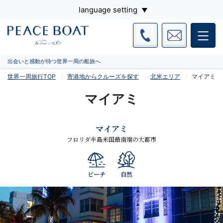
language setting
出会いと感動が待つ世界一周の船旅へ
世界一周旅行TOP
寄港地からクルーズを探す
北米エリア
マイアミ
マイアミ
マイアミ
フロリダ半島米国最南端の大都市
ビーチ
自然