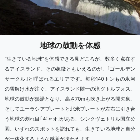
地球の鼓動を体感
“生きている地球”を体感できる見どころが、数多く点在す
るアイスランド。その象徴ともいえるのが、｢ゴールデン
サークル｣と呼ばれるエリアです。毎秒140トンもの氷河
の雪解け水が注ぐ、アイスランド随一の滝グトルフォス。
地球の鼓動が熱湯となり、高さ70mも吹き上がる間欠泉。
そしてユーラシアプレートと北米プレートが左右に引き合
う地球の割れ目｢ギャオ｣がある、シンクヴェトリル国立公
園。いずれのスポットを訪れても、生きている地球と自分
が一体化するような感覚が味わえます。