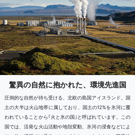
驚異の自然に抱かれた、環境先進国
圧倒的な自然が待ち受ける、北欧の島国アイスランド。国
土の大半は火山地帯に属しており、国土の12%を氷河に覆
われていることから｢火と氷の国｣と呼ばれています。この
国では、活発な火山活動や地殻変動、氷河の浸食などによ