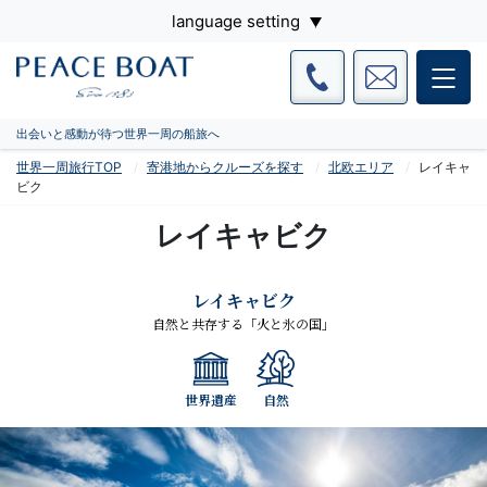
language setting
出会いと感動が待つ世界一周の船旅へ
世界一周旅行TOP
寄港地からクルーズを探す
北欧エリア
レイキャ
ビク
レイキャビク
レイキャビク
自然と共存する「火と氷の国」
世界遺産
自然