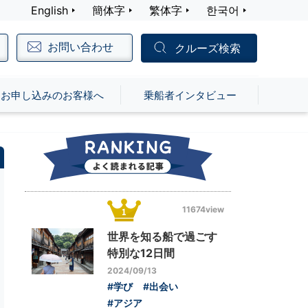
English
簡体字
繁体字
한국어
お問い合わせ
クルーズ検索
お申し込みのお客様へ
乗船者インタビュー
11674view
世界を知る船で過ごす
特別な12日間
2024/09/13
#学び
#出会い
#アジア