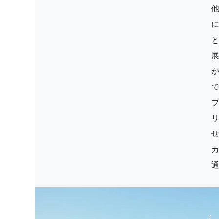
に
展
カ
通