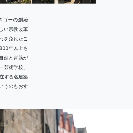
スゴーの創始
しい宗教改革
れを免れたこ
00年以上も
自然と背筋が
ー芸術学校、
在する名建築
いうのもおす