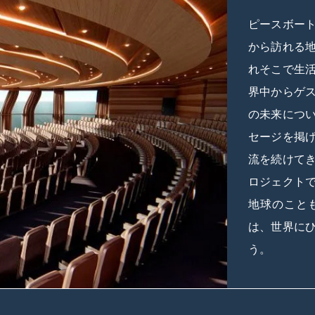
ピースボー
から訪れる
れそこで生
界中からゲ
の未来につ
セージを掲
流を続けて
ロジェクト
地球のこと
は、世界に
う。