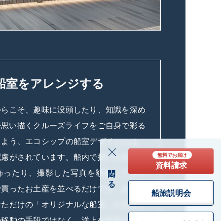
船室をアレンジする
からこそ、趣味に没頭したり、知識を深め
―思い描くクルーズライフをご自身で彩る
るよう、エコシップの船室デザインには、
配慮がされています。船内で描いた絵画を
無料でお届け
資料請求
閉じる
飾ったり、撮影した写真を額装してみた
で買ったお土産を並べるだけでも、あっと
船旅説明会
なただけの「オリジナルな船室」が完成し
の移動の手段ではなく、洋上や世界の港々