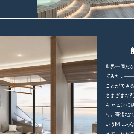
世界一周だ
てみたい―
ことができ
さまざまな
キャビンに
り。寄港地
いう間にあ
ます。ただ