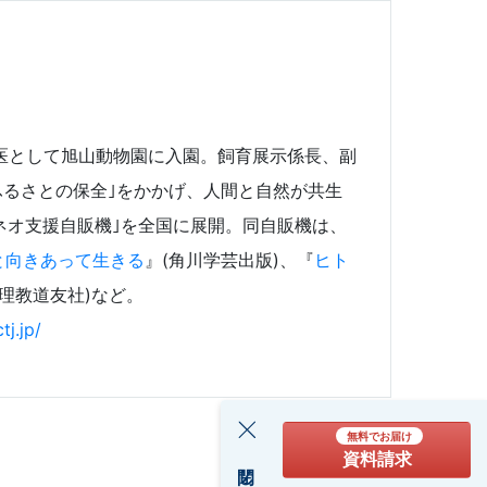
獣医として旭山動物園に入園。飼育展示係長、副
ふるさとの保全｣をかかげ、人間と自然が共生
ネオ支援自販機｣を全国に展開。同自販機は、
と向きあって生きる
』(角川学芸出版)、『
ヒト
天理教道友社)など。
tj.jp/
無料でお届け
資料請求
閉じる