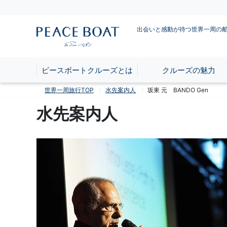
出会いと感動が待つ世界一周の
ピースボートクルーズとは
クルーズの魅力
世界一周旅行TOP
水先案内人
坂東 元 BANDO Gen
水先案内人