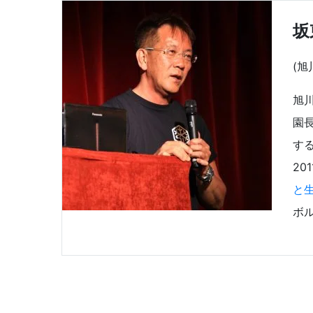
坂
(
旭
園
す
2
と
ボ