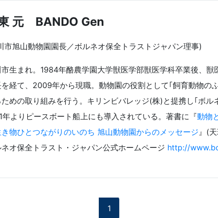
東 元 BANDO Gen
旭川市旭山動物園園長／ボルネオ保全トラストジャパン理事)
川市生まれ。1984年酪農学園大学獣医学部獣医学科卒業後、
長を経て、2009年から現職。動物園の役割として｢飼育動物の
るための取り組みを行う。キリンビバレッジ(株)と提携し｢ボル
011年よりピースボート船上にも導入されている。著書に『
動物
生き物ひとつながりのいのち 旭山動物園からのメッセージ
』(
ルネオ保全トラスト・ジャパン公式ホームページ
http://www.bc
1