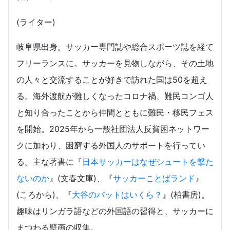
(ライター)
岐阜県出身。サッカー専門誌や総合スポーツ誌を経て
フリーランスに。サッカーを見物しながら、その土地
の人々と交流することが好きで訪れた国は50を超え
る。海外渡航が難しくなったコロナ禍、難民コンゴ人
と知り合ったことから仲間とともに難民・移民フェス
を開始。2025年から一般社団法人反貧困ネットワー
クに加わり、困窮する外国人のサポートを行ってい
る。主な著書に『
日本サッカーはなぜシュートを撃た
ないのか
』(文春文庫)、『
サッカーことばランド
』
(ころから)、『
大谷のバットはいくら？
』(柏書房)。
趣味はリンガラ語などの外国語の習得と、サッカーに
まつわる壁画の収集。