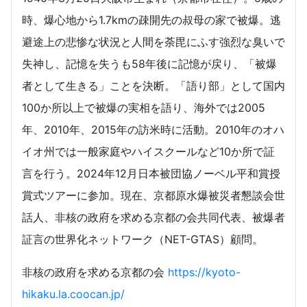
時、爆心地から1.7kmの疎開先の叔母の家で被爆。逃
避途上の悲惨な状況と人間を荼毘にふす強烈な臭いで
失神し、記憶を失うも58年後に記憶が戻り、「被爆
者として生きる」ことを決断。「語り部」として国内
100か所以上で被爆の実相を語り、海外では2005
年、2010年、2015年の訪米時に活動。2010年のオハ
イオ州では一般家庭やハイスクールなど10か所で証
言を行う。2024年12月日本被団協ノーベル平和賞授
賞式ツアーに参加。現在、京都原水爆被災者懇談会世
話人、非核の政府を求める京都の会共同代表、被爆者
証言の世界化ネットワーク（NET-GTAS）顧問。
非核の政府を求める京都の会
https://kyoto-
hikaku.la.coocan.jp/