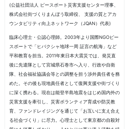
(公益社団法人 ピースボート災害支援センター理事、
株式会社街づくりまんぼう取締役、 支援の質とアカ
ウンタビリティ向上ネットワーク（JQAN）代表)
臨床心理士・公認心理師。2003年より国際NGOピー
スボートで「ヒバクシャ地球一周 証言の航海」など
平和教育を担当。2011年東日本大震災では、発災直
後に先遣隊として宮城県石巻市へ入り、行政や自衛
隊、社会福祉協議会等との調整を担う渉外責任者を務
めた。その後も現地責任者として復興支援や街づくり
に深く携わる。現在は能登半島地震をはじめ国内外の
災害支援を牽引し、災害ボランティア育成や防災教
育、ファンドレイジングを通じて「お互いに支え合え
る社会づくり」に尽力。心理士として東京都の自殺対