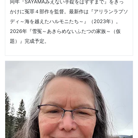
同年『SAYAMAみえない手錠をはずすまで』をきっ
かけに冤罪４部作を監督。最新作は『アリランラプソ
ディ～海を越えたハルモニたち～』（2023年）。
2026年『雪冤～あきらめないふたつの家族～（仮
題）』完成予定。