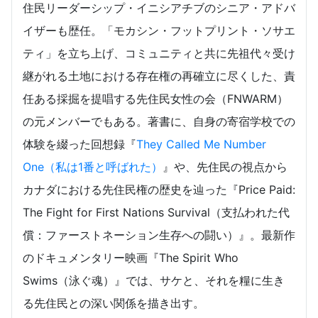
住民リーダーシップ・イニシアチブのシニア・アドバ
イザーも歴任。「モカシン・フットプリント・ソサエ
ティ」を立ち上げ、コミュニティと共に先祖代々受け
継がれる土地における存在権の再確立に尽くした、責
任ある採掘を提唱する先住民女性の会（FNWARM）
の元メンバーでもある。著書に、自身の寄宿学校での
体験を綴った回想録『
They Called Me Number
One（私は1番と呼ばれた）
』や、先住民の視点から
カナダにおける先住民権の歴史を辿った『Price Paid:
The Fight for First Nations Survival（支払われた代
償：ファーストネーション生存への闘い）』。最新作
のドキュメンタリー映画『The Spirit Who
Swims（泳ぐ魂）』では、サケと、それを糧に生き
る先住民との深い関係を描き出す。