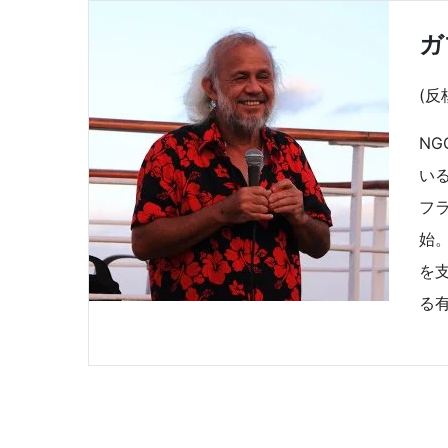
ガ
(反
N
い
フ
始
を
る