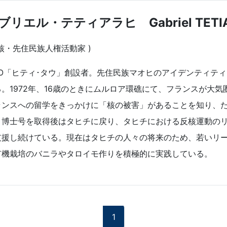
ブリエル・テティアラヒ Gabriel TETIA
核・先住民族人権活動家 )
GO「ヒティ･タウ」創設者。先住民族マオヒのアイデンティテ
る。1972年、16歳のときにムルロア環礁にて、フランスが大
ランスへの留学をきっかけに「核の被害」があることを知り、
。博士号を取得後はタヒチに戻り、タヒチにおける反核運動の
支援し続けている。現在はタヒチの人々の将来のため、若いリ
有機栽培のバニラやタロイモ作りを積極的に実践している。
1