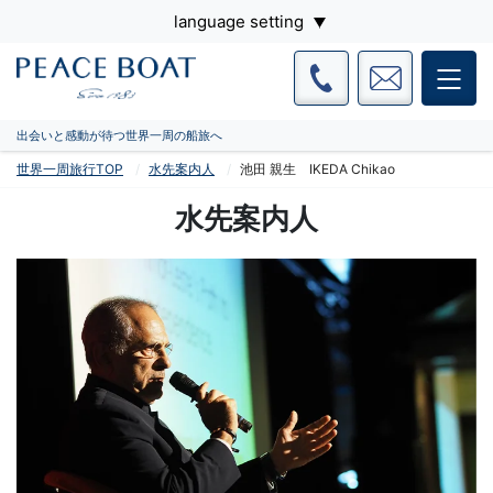
language setting
出会いと感動が待つ世界一周の船旅へ
世界一周旅行TOP
水先案内人
池田 親生 IKEDA Chikao
水先案内人