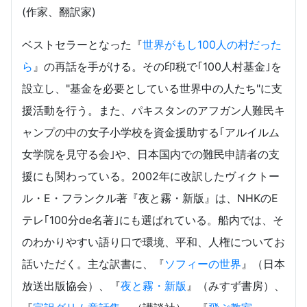
(作家、翻訳家)
ベストセラーとなった『
世界がもし100人の村だった
ら
』の再話を手がける。その印税で｢100人村基金｣を
設立し、"基金を必要としている世界中の人たち"に支
援活動を行う。また、パキスタンのアフガン人難民キ
ャンプの中の女子小学校を資金援助する｢アルイルム
女学院を見守る会｣や、日本国内での難民申請者の支
援にも関わっている。2002年に改訳したヴィクトー
ル・E・フランクル著『夜と霧・新版』は、NHKのE
テレ｢100分de名著｣にも選ばれている。船内では、そ
のわかりやすい語り口で環境、平和、人権についてお
話いただく。主な訳書に、『
ソフィーの世界
』（日本
放送出版協会）、『
夜と霧・新版
』（みすず書房）、