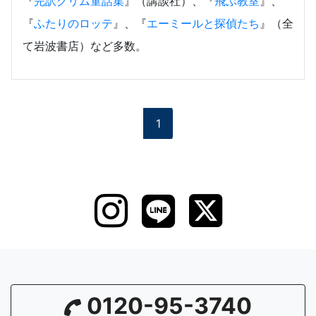
『
完訳グリム童話集
』（講談社）、『
飛ぶ教室
』、
『
ふたりのロッテ
』、『
エーミールと探偵たち
』（全
て岩波書店）など多数。
1
0120-95-3740