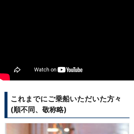
これまでにご乗船いただいた方々
(順不同、敬称略)