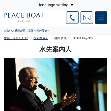
language setting
出会いと感動が待つ世界一周の船旅へ
世界一周旅行TOP
水先案内人
池田 香代子 IKEDA Kayoko
水先案内人