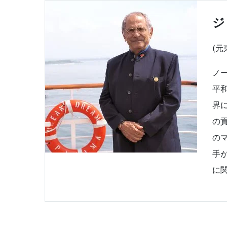
ジ
(元
ノ
平
界
の
の
手
に