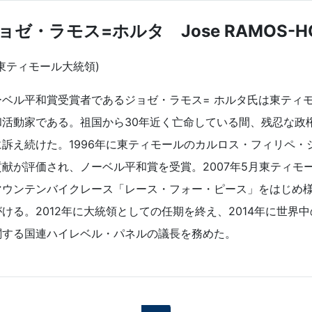
ョゼ・ラモス=ホルタ Jose RAMOS-H
東ティモール大統領)
ーベル平和賞受賞者であるジョゼ・ラモス= ホルタ氏は東ティ
和活動家である。祖国から30年近く亡命している間、残忍な政
に訴え続けた。1996年に東ティモールのカルロス・フィリペ
貢献が評価され、ノーベル平和賞を受賞。2007年5月東ティ
マウンテンバイクレース「レース・フォー・ピース」をはじめ
がける。2012年に大統領としての任期を終え、2014年に世
関する国連ハイレベル・パネルの議長を務めた。