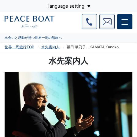
language setting
出会いと感動が待つ世界一周の船旅へ
世界一周旅行TOP
水先案内人
鎌田 華乃子 KAMATA Kanoko
水先案内人