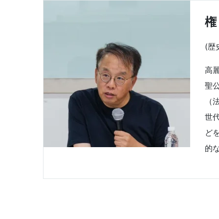
権
(
高
聖
（
世
ど
的