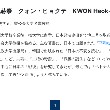
 赫泰 クォン・ヒョクテ KWON Heok-
歴史学者、聖公会大学名誉教授)
麗大学校卒業後一橋大学に留学、日本経済史研究で博士号を取
公会大学教授を務める。主な著書に、日本で出版された『
平和
法政大学出版局）、韓国で出版された『日本の不安を読む』、
代』など、共著に『主権の野蛮』、『戦後の誕生』など（いず
を中心に日本の「戦後」を研究してきたが、最近では「ベトナ
な次元で再び位置づけようと試みている。
1