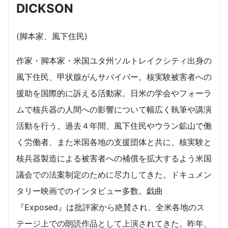
DICKSON
(脚本家、風下住民)
作家・脚本家・米国ユタ州ソルトレイクシティ出身の
風下住民、甲状腺がんサバイバー。核実験被害者への
援助を国際的に訴える活動家。日米の学会やフォーラ
ムで核兵器の人間への影響について幅広く執筆や講演
活動を行う。過去４年間、風下住民やウラン鉱山で働
く労働者、また米国各地の支援団体と共に、核実験と
核兵器製造による被害者への補償を拡大するよう米国
議会での法案制定のために尽力してきた。ドキュメン
タリー映画でのインタビュー多数。戯曲
『Exposed』は批評家から絶賛され、全米各地のス
テージ上での朗読作品として上演されてきた。昨年、