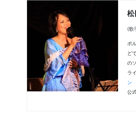
松
(歌
ポ
ど
の
ラ
ン
公