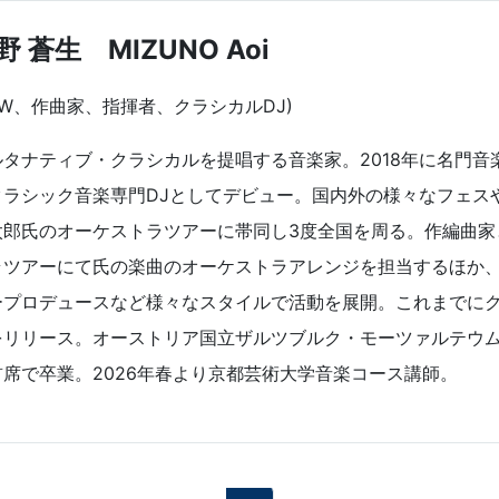
野 蒼生 MIZUNO Aoi
SW、作曲家、指揮者、クラシカルDJ)
ルタナティブ・クラシカルを提唱する音楽家。2018年に名門
クラシック音楽専門DJとしてデビュー。国内外の様々なフェス
太郎氏のオーケストラツアーに帯同し3度全国を周る。作編曲家
ラツアーにて氏の楽曲のオーケストラアレンジを担当するほか
ープロデュースなど様々なスタイルで活動を展開。これまでにク
をリリース。オーストリア国立ザルツブルク・モーツァルテウ
首席で卒業。2026年春より京都芸術大学音楽コース講師。