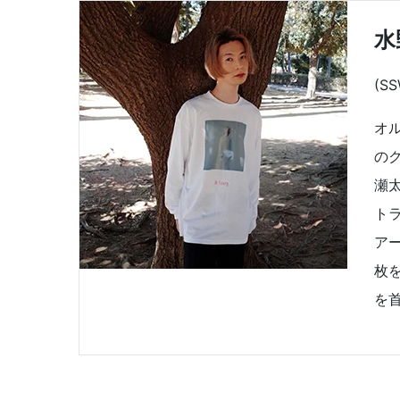
水
(S
オ
の
瀬
ト
ア
枚
を