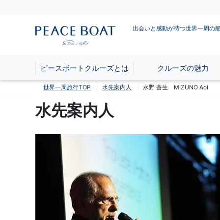
出会いと感動が待つ世界一周の
ピースボートクルーズとは
クルーズの魅力
世界一周旅行TOP
水先案内人
水野 蒼生 MIZUNO Aoi
水先案内人