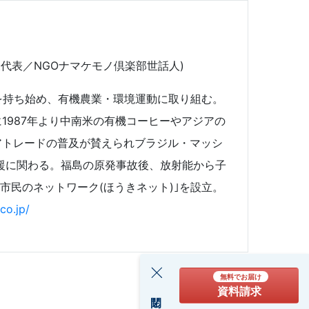
森代表／NGOナマケモノ倶楽部世話人)
を持ち始め、有機農業・環境運動に取り組む。
1987年より中南米の有機コーヒーやアジアの
アトレードの普及が賛えられブラジル・マッシ
支援に関わる。福島の原発事故後、放射能から子
市民のネットワーク(ほうきネット)｣を設立。
co.jp/
無料でお届け
資料請求
閉じる