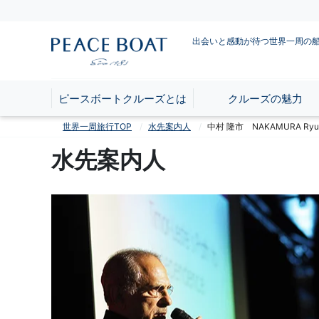
出会いと感動が待つ世界一周の
ピースボートクルーズとは
クルーズの魅力
世界一周旅行TOP
水先案内人
中村 隆市 NAKAMURA Ryui
水先案内人