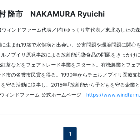
村 隆市 NAKAMURA Ryuichi
(株)ウィンドファーム代表／(有)ゆっくり堂代表／東北あしたの
岡に生まれ19歳で水俣病と出会い、公害問題や環境問題に関心
ェルノブイリ原発事故による放射能汚染食品の問題をきっかけに
機紅茶などをフェアトレード事業をスタート。有機農業とフェ
ード市の名誉市民賞を得る。1990年からチェルノブイリ医療
もを守る活動に従事し、2015年｢放射能から子どもを守る企業と
株)ウィンドファーム 公式ホームページ
https://www.windfarm.
1