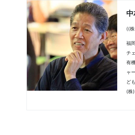
中
(
福
チ
有
ャ
ど
(