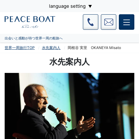
language setting
出会いと感動が待つ世界一周の船旅へ
世界一周旅行TOP
水先案内人
岡根谷 実里 OKANEYA Misato
水先案内人