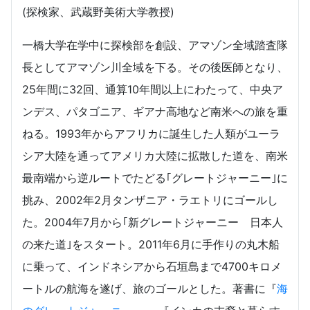
(探検家、武蔵野美術大学教授)
一橋大学在学中に探検部を創設、アマゾン全域踏査隊
長としてアマゾン川全域を下る。その後医師となり、
25年間に32回、通算10年間以上にわたって、中央ア
ンデス、パタゴニア、ギアナ高地など南米への旅を重
ねる。1993年からアフリカに誕生した人類がユーラ
シア大陸を通ってアメリカ大陸に拡散した道を、南米
最南端から逆ルートでたどる｢グレートジャーニー｣に
挑み、2002年2月タンザニア・ラエトリにゴールし
た。2004年7月から｢新グレートジャーニー 日本人
の来た道｣をスタート。2011年6月に手作りの丸木船
に乗って、インドネシアから石垣島まで4700キロメ
ートルの航海を遂げ、旅のゴールとした。著書に『
海