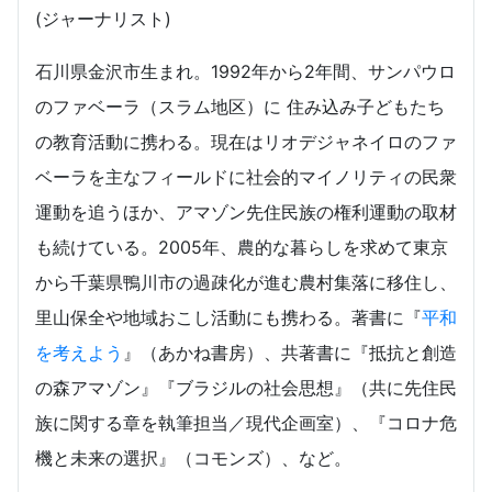
(ジャーナリスト)
石川県金沢市生まれ。1992年から2年間、サンパウロ
のファベーラ（スラム地区）に 住み込み子どもたち
の教育活動に携わる。現在はリオデジャネイロのファ
ベーラを主なフィールドに社会的マイノリティの民衆
運動を追うほか、アマゾン先住民族の権利運動の取材
も続けている。2005年、農的な暮らしを求めて東京
から千葉県鴨川市の過疎化が進む農村集落に移住し、
里山保全や地域おこし活動にも携わる。著書に『
平和
を考えよう
』（あかね書房）、共著書に『抵抗と創造
の森アマゾン』『ブラジルの社会思想』（共に先住民
族に関する章を執筆担当／現代企画室）、『コロナ危
機と未来の選択』（コモンズ）、など。