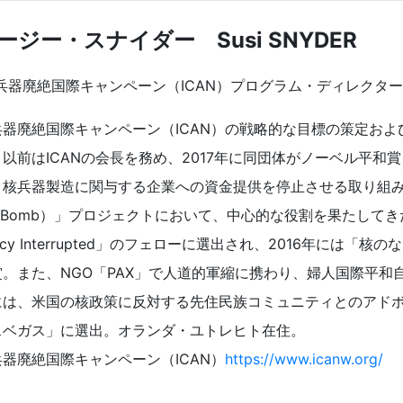
ージー・スナイダー Susi SNYDER
核兵器廃絶国際キャンペーン（ICAN）プログラム・ディレクター
兵器廃絶国際キャンペーン（ICAN）の戦略的な目標の策定お
。以前はICANの会長を務め、2017年に同団体がノーベル平和
核兵器製造に関与する企業への資金提供を停止させる取り組み「核兵
e Bomb）」プロジェクトにおいて、中心的な役割を果たしてきた。
licy Interrupted」のフェローに選出され、2016年には「核のない未
。また、NGO「PAX」で人道的軍縮に携わり、婦人国際平和自由
には、米国の核政策に反対する先住民族コミュニティとのアド
スベガス」に選出。オランダ・ユトレヒト在住。
兵器廃絶国際キャンペーン（ICAN）
https://www.icanw.org/