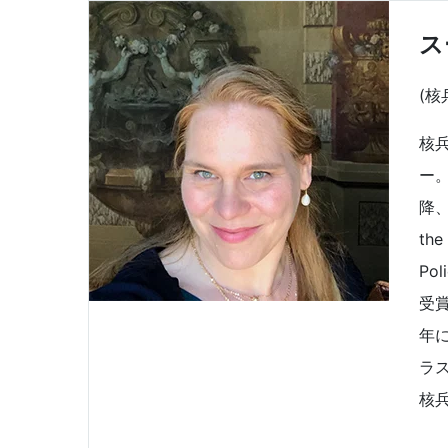
ス
(
核
ー
降、
th
Po
受賞
年
ラ
核