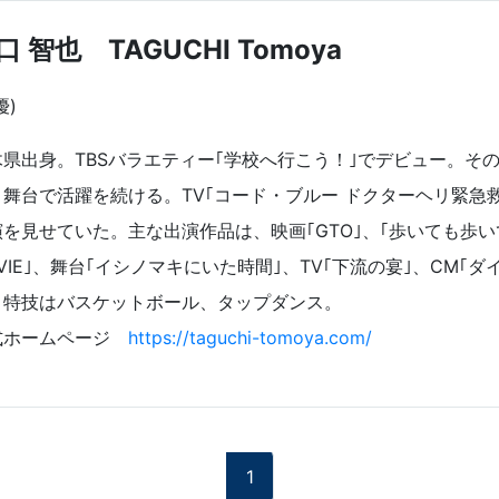
口 智也 TAGUCHI Tomoya
優)
木県出身。TBSバラエティー｢学校へ行こう！｣でデビュー。そ
舞台で活躍を続ける。TV｢コード・ブルー ドクターヘリ緊急救命 TH
を見せていた。主な出演作品は、映画｢GTO｣、｢歩いても歩いて
VIE｣、舞台｢イシノマキにいた時間｣、TV｢下流の宴｣、CM｢ダイハ
。特技はバスケットボール、タップダンス。
式ホームページ
https://taguchi-tomoya.com/
1