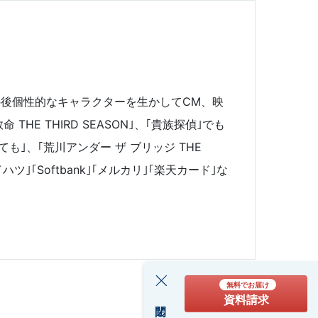
の後個性的なキャラクターを生かしてCM、映
E THIRD SEASON｣、｢貴族探偵｣でも
も｣、｢荒川アンダー ザ ブリッジ THE
ツ｣｢Softbank｣｢メルカリ｣｢楽天カード｣な
無料でお届け
資料請求
閉じる