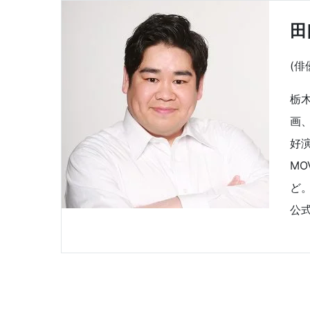
田
(俳
栃
画、
好演
MO
ど
公