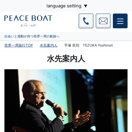
language setting
出会いと感動が待つ世界一周の船旅へ
世界一周旅行TOP
水先案内人
手塚 良則 TEZUKA Yoshinori
水先案内人