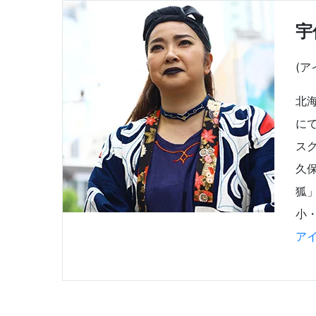
宇
(ア
北
に
ス
久
狐
小
ア