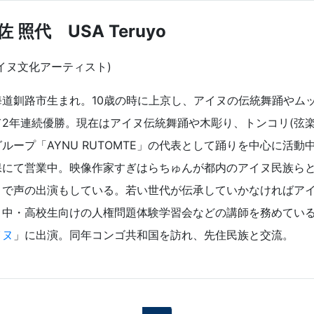
佐 照代 USA Teruyo
イヌ文化アーティスト)
海道釧路市生まれ。10歳の時に上京し、アイヌの伝統舞踊やムッ
て2年連続優勝。現在はアイヌ伝統舞踊や木彫り、トンコリ(弦
グループ「AYNU RUTOMTE」の代表として踊りを中心に活
保にて営業中。映像作家すぎはらちゅんが都内のアイヌ民族ら
」で声の出演もしている。若い世代が伝承していかなければア
・中・高校生向けの人権問題体験学習会などの講師を務めている
イヌ
」に出演。同年コンゴ共和国を訪れ、先住民族と交流。