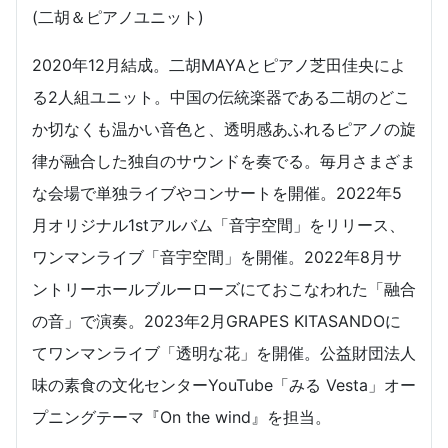
(二胡＆ピアノユニット)
2020年12月結成。二胡MAYAとピアノ芝田佳央によ
る2人組ユニット。中国の伝統楽器である二胡のどこ
か切なくも温かい音色と、透明感あふれるピアノの旋
律が融合した独自のサウンドを奏でる。毎月さまざま
な会場で単独ライブやコンサートを開催。2022年5
月オリジナル1stアルバム「音宇空間」をリリース、
ワンマンライブ「音宇空間」を開催。2022年8月サ
ントリーホールブルーローズにておこなわれた「融合
の音」で演奏。2023年2月GRAPES KITASANDOに
てワンマンライブ「透明な花」を開催。公益財団法人
味の素食の文化センターYouTube「みる Vesta」オー
プニングテーマ『On the wind』を担当。