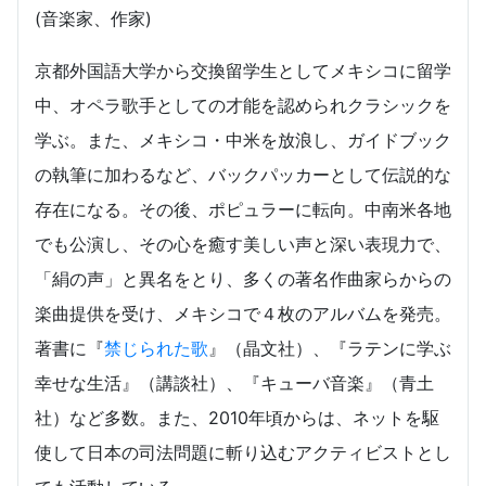
(音楽家、作家)
京都外国語大学から交換留学生としてメキシコに留学
中、オペラ歌手としての才能を認められクラシックを
学ぶ。また、メキシコ・中米を放浪し、ガイドブック
の執筆に加わるなど、バックパッカーとして伝説的な
存在になる。その後、ポピュラーに転向。中南米各地
でも公演し、その心を癒す美しい声と深い表現力で、
「絹の声」と異名をとり、多くの著名作曲家らからの
楽曲提供を受け、メキシコで４枚のアルバムを発売。
著書に『
禁じられた歌
』（晶文社）、『ラテンに学ぶ
幸せな生活』（講談社）、『キューバ音楽』（青土
社）など多数。また、2010年頃からは、ネットを駆
使して日本の司法問題に斬り込むアクティビストとし