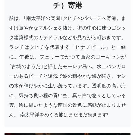
チ）寄港
船は、｢南太平洋の楽園｣タヒチのパペーテへ寄港。ま
ずは賑やかなマルシェを抜け、街の中心に建つゴシッ
ク建築様式のカテドラルなどを見ながら町歩きです。
ランチはタヒチを代表する「ヒナノビール」と一緒
に。午後は、フェリーでかつて画家のゴーギャンが
｢古城のようだ｣と評したモーレア島へ。水上バンガロ
ーのあるビーチと遠浅で波の穏やかな海が続き、ヤシ
の木が伸びやかに生い茂っています。透明度の高い海
に、気持ち良い程の青い空、真っ白で悠々としている
雲、絵に描いたような南国の景色に感動が止まりませ
ん。 南太平洋をめぐる旅はまだまだ続きます!