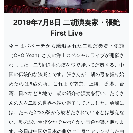
2019年7月8日 二胡演奏家・張艶
First Live
今日はパペーテから乗船された二胡演奏者・張艶
（CHO Yean）さんの洋上スペシャルライブが開催さ
れました。二胡は2本の弦を弓で弾いて演奏する、中
国の伝統的な弦楽器です。張さんが二胡の弓を握り始
めたのは6歳の頃。これまで南京、上海、香港、台
湾、日本など各地で二胡の紹介や演奏を行い、たくさ
んの人を二胡の世界へ誘い魅了してきました。会場に
は、たった2つの弦から紡ぎだされているとは思えな
い、奥の深い伸びやかでやわらかい音色が響き渡りま
す。今日は中国や日本の曲やご自身でアレンジした曲