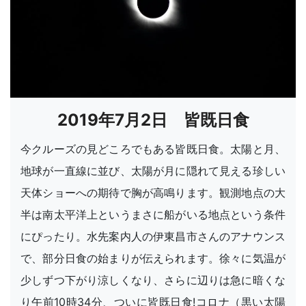
2019年7月2日 皆既日食
今クルーズの見どころでもある皆既日食。太陽と月、
地球が一直線に並び、太陽が月に隠れて見える珍しい
天体ショーへの期待で胸が高鳴ります。観測地点の大
半は南太平洋上というまさに船がいる地点という条件
にぴったり。水先案内人の伊東昌市さんのアナウンス
で、部分日食の始まりが伝えられます。徐々に気温が
少しずつ下がり涼しくなり、さらに辺りは急に暗くな
り午前10時34分、ついに皆既日食!コロナ（黒い太陽