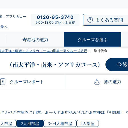
南米・アフリカコー
0120-95-3740
よくある質問
9:00-18:00 定休：土日祝
船旅へ
寄港地の魅力
クルーズを選ぶ
発】南太平洋・南米・アフリカコースの世界一周クルーズ旅行
旅行代金
（南太平洋・南米・アフリカコース）
今後
クルーズ
レポート
旅の
魅力
に合わせた客室をご用意。お一人でお申込みされたお客様は「相部屋」
2人部屋
2人相部屋
3〜4人相部屋
1人部屋