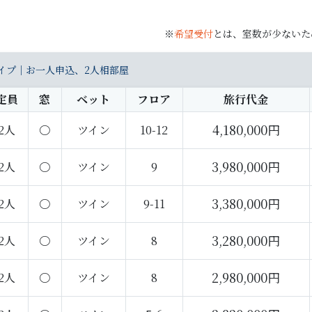
※
希望受付
とは、室数が少ないた
イプ｜お一人申込、2人相部屋
定員
窓
ベット
フロア
旅行代金
4,180,000円
2人
〇
ツイン
10-12
3,980,000円
2人
〇
ツイン
9
3,380,000円
2人
〇
ツイン
9-11
3,280,000円
2人
〇
ツイン
8
2,980,000円
2人
〇
ツイン
8