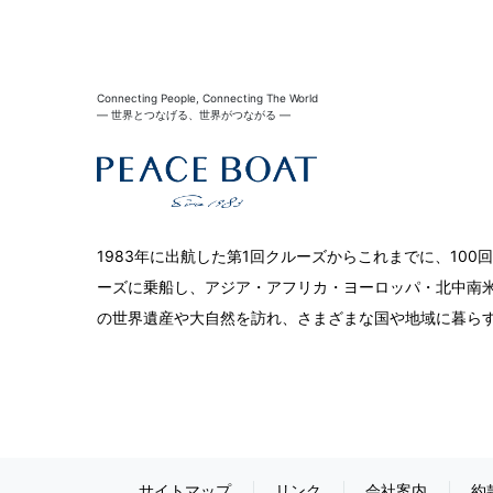
Connecting People, Connecting The World
― 世界とつなげる、世界がつながる ―
1983年に出航した第1回クルーズからこれまでに、10
ーズに乗船し、アジア・アフリカ・ヨーロッパ・北中南米
の世界遺産や大自然を訪れ、さまざまな国や地域に暮ら
サイトマップ
リンク
会社案内
約