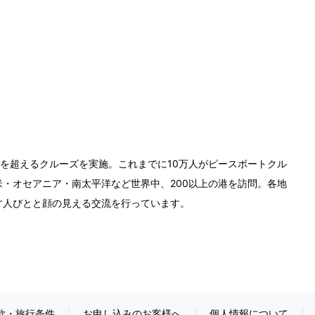
0回を超えるクルーズを実施。これまでに10万人がピースボートクル
・オセアニア・南太平洋など世界中、200以上の港を訪問。各地
す人びとと顔の見える交流を行っています。
款・旅行条件
お申し込みのお客様へ
個人情報について