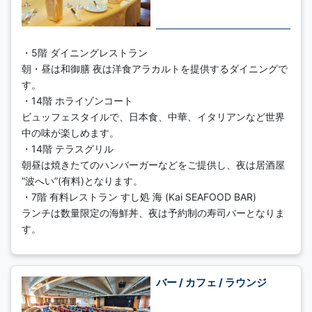
・5階 ダイニングレストラン
朝・昼は和御膳 夜は洋食アラカルトを提供するダイニングで
す。
・14階 ホライゾンコート
ビュッフェスタイルで、日本食、中華、イタリアンなど世界
中の味が楽しめます。
・14階 テラスグリル
朝昼は焼きたてのハンバーガーなどをご提供し、夜は居酒屋
“波へい”(有料)となります。
・7階 有料レストラン すし処 海 (Kai SEAFOOD BAR)
ランチは数量限定の海鮮丼、夜は予約制の寿司バーとなりま
す。
バー / カフェ / ラウンジ