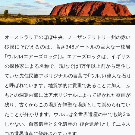
オーストラリアのほぼ中央、ノーザンテリトリー州の赤い
砂漠にそびえるのは、高さ348メートルの巨大な一枚岩
｢ウルル(エアーズロック)｣。エアーズロックは、イギリス
の探検家による名称で、現地では1万年以上前から定住し
ていた先住民族アボリジナルの言葉で｢ウルル(偉大な石)｣
と呼ばれています。地質学的に貴重であることに加え、ふ
もとの洞窟内部にはアボリジナルによって描かれた壁画が
残り、古くからこの場所が神聖な場所として崇められてい
たことが分かります。ウルルは全世界遺産の中でも約3％
しかない、自然遺産と文化遺産の｢複合遺産｣としてユネス
コの世界遺産に登録されています。