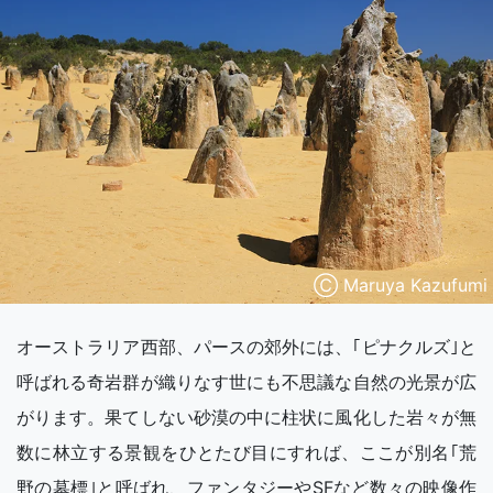
Ⓒ Maruya Kazufumi
オーストラリア西部、パースの郊外には、｢ピナクルズ｣と
呼ばれる奇岩群が織りなす世にも不思議な自然の光景が広
がります。果てしない砂漠の中に柱状に風化した岩々が無
数に林立する景観をひとたび目にすれば、ここが別名｢荒
野の墓標｣と呼ばれ、ファンタジーやSFなど数々の映像作